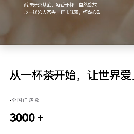
醇厚好茶基底，凝香于杯，自然绽放
以一缕沁人茶香，直击味蕾，怦然心动
从一杯茶开始，让世界爱
全国门店数
3000
+