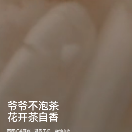
爷爷不泡茶
花开茶自香
醇厚好茶基底，凝香于杯，自然绽放